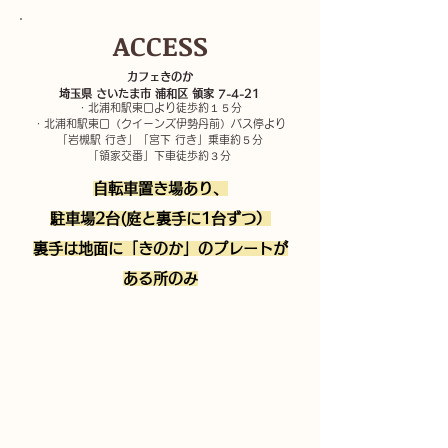
ACCESS
カフェきのか
埼玉県 さいたま市 浦和区 領家 7-4-21
・北浦和駅東口より徒歩約１５分
・北浦和駅東口（クイーンズ伊勢丹前）バス停より
「岩槻駅 行き」「宮下 行き」乗車約５分
​「領家交番」下車徒歩約３分
​自転車置き場あり、
駐車場2台(庭と裏手に1台ずつ）
​裏手は地面に「きのか」のプレートが
ある所のみ